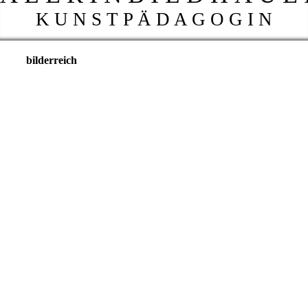
K U N S T P Ä D A G O G I N
bilderreich