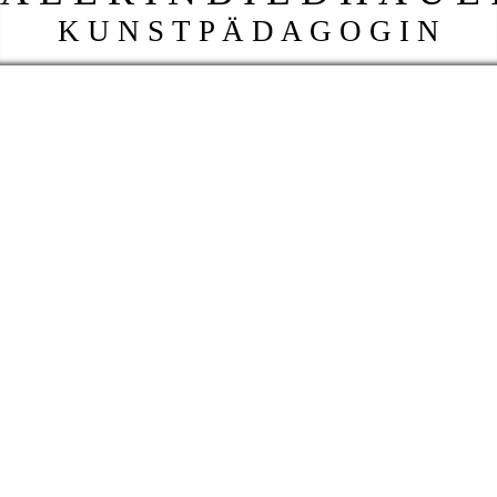
K U N S T P Ä D A G O G I N