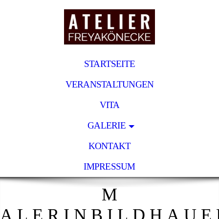
STARTSEITE
VERANSTALTUNGEN
VITA
GALERIE
KONTAKT
IMPRESSUM
M
A
L
E
R
I
N
B
I
L
D
H
A
U
E